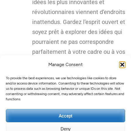
idées les plus innovantes et
révolutionnaires viennent d’endroits
inattendus. Gardez l’esprit ouvert et
soyez prêt à explorer des idées qui
pourraient ne pas correspondre
parfaitement à votre cadre ou à vos
hypothèses existantes. L’outils peut
Manage Consent
aussi être à côté de la plaque, soyez
To provide the best experiences, we use technologies like cookies to store
donc vivace afin de faire le tri dans
and/or access device information. Consenting to these technologies will allow
us to process data such as browsing behavior or unique IDs on this site. Not
les idées.
consenting or withdrawing consent, may adversely affect certain features and
functions.
Accept
Deny