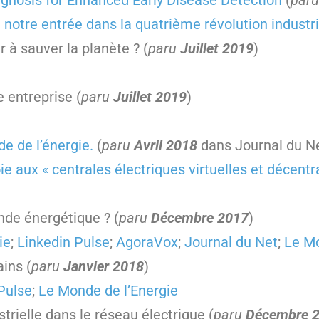
agnosis for Enhanced Early Disease Detection
(
paru
i notre entrée dans la quatrième révolution industri
r à sauver la planète ? (
paru
Juillet 2019
)
 entreprise (
paru
Juillet 2019
)
e de l’énergie.
(
paru
Avril 2018
dans Journal du N
ie aux « centrales électriques virtuelles et décentr
de énergétique ? (
paru
Décembre 2017
)
ie
;
Linkedin Pulse
;
AgoraVox
;
Journal du Net
;
Le M
ins (
paru
Janvier 2018
)
Pulse
;
Le Monde de l’Energie
trielle dans le réseau électrique (
paru
Décembre 