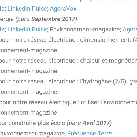
ie
;
Linkedin Pulse
;
AgoraVox
nergie
(paru
Septembre 2017
)
ie
;
Linkedin Pulse
; Environnement-magazine;
Agor
pour notre réseau électrique : dimensionnement. (
ironnement-magazine
pour notre réseau électrique : chaleur et magnéti
ironnement-magazine
our notre réseau électrique : l’hydrogène (2/5).
(p
ironnement-magazine
our notre réseau électrique : utiliser l’environnem
ironnement-magazine
our construire plus écolo
(paru
Avril 2017
)
Environnement-magazine
;
Fréquence Terre