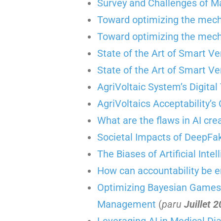
Survey and Challenges of M
Toward optimizing the mecha
Toward optimizing the mecha
State of the Art of Smart Ve
State of the Art of Smart Ve
AgriVoltaic System’s Digital
AgriVoltaics Acceptability’s
What are the flaws in AI cre
Societal Impacts of DeepFa
The Biases of Artificial Inte
How can accountability be en
Optimizing Bayesian Games a
Management
(
paru
Juillet 