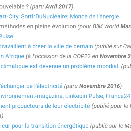
ouvelable ?
(paru
Avril 2017
)
rt-City
;
SortirDuNucléaire
;
Monde de l’énergie
s méthodes en pleine évolution
(pour BIM World
Mar
Pulse
travaillent à créer la ville de demain
(publié sur C
n Afrique
(à l’occasion de la COP22 en
Novembre 2
climatique est devenue un problème mondial.
(pu
échanger de l’électricité
(paru
Novembre 2016
)
nvironnement-magazine
;
Linkedin Pulse
;
France24
nt producteurs de leur électricité
(publié pour l
6
)
nieur pour la transition énergétique
(publié sur le 