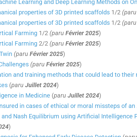
achine Learning and Deep Learning Methods on O
nical properties of 3D printed scaffolds
1/2
(par
nical properties of 3D printed scaffolds
1/2
(par
rtical Farming
1/2
(paru
Février 2025
)
rtical Farming
2/2
(paru
Février 2025
)
 Twin
(paru
Février 2025
)
 Challenges
(paru
Février 2025
)
ation and training methods that could lead to thei
kes
(
paru
Juillet 2024
)
lligence in Medicine
(
paru
Juillet 2024
)
sured in cases of ethical or moral missteps of an 
nd Nash Equilibrium using Artificial Intelligence 
2024
)