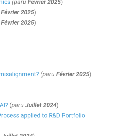
mics
(paru
Février 2025
)
u
Février 2025
)
u
Février 2025
)
r misalignment?
(paru
Février 2025
)
AI?
(
paru
Juillet 2024
)
Process applied to R&D Portfolio