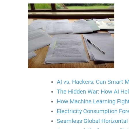
AI vs. Hackers: Can Smart 
The Hidden War: How AI He
How Machine Learning Fight
Electricity Consumption Fo
Seamless Global Horizontal 