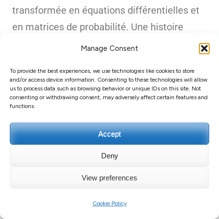
transformée en équations différentielles et
en matrices de probabilité. Une histoire
personnelle de soixante, soixante-dix,
Manage Consent
quatre-vingts ans réduite à quelques
To provide the best experiences, we use technologies like cookies to store
pétaoctets de données compressées. Une
and/or access device information. Consenting to these technologies will allow
us to process data such as browsing behavior or unique IDs on this site. Not
existence unique avec ses joies et ses
consenting or withdrawing consent, may adversely affect certain features and
functions.
peines, ses espoirs et ses regrets, ses
amours et ses haines, tout cela converti en
Accept
séquences binaires et stocké dans un
Deny
conteneur de cinq centimètres de côté.
View preferences
« Combien ? Combien d’entre vous sont là-
Cookie Policy
dedans ? »