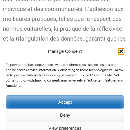
individus et des communautés. L’adhésion aux
meilleures pratiques, telles que le respect des
normes culturelles, la pratique de la réflexivité
et la triangulation des données, garantit que les
études ethnographiques produisent des
Manage Consent
contributions authentiques, éthiques et
To provide the best experiences, we use technologies like cookies to store
significatives à la compréhension des cultures
and/or access device information. Consenting to these technologies will allow
us to process data such as browsing behavior or unique IDs on this site. Not
et des comportements humains.
consenting or withdrawing consent, may adversely affect certain features and
functions.
Accept
Deny
Droit d'auteur et copie ;+020000000046
Guillaume
View preferences