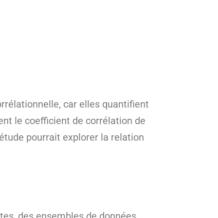
rélationnelle, car elles quantifient
nt le coefficient de corrélation de
tude pourrait explorer la relation
uêtes, des ensembles de données