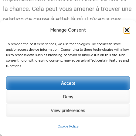
la chance. Cela peut vous amener à trouver une
relation de cause à effet là où il n’y en a pas.
Manage Consent
« Vous souhaitez savoir si un cours en ligne à
To provide the best experiences, we use technologies like cookies to store
rythme libre peut aider les élèves de collège à
and/or access device information. Consenting to these technologies will allow
us to process data such as browsing behavior or unique IDs on this site. Not
combler leurs lacunes en mathématiques. Une
consenting or withdrawing consent, may adversely affect certain features and
functions.
école de votre région accepte de participer à
l’étude pilote.
Accept
Pour savoir quels élèves en ont le plus besoin,
Deny
vous administrez un test de mathématiques à
une classe d’élèves de 8e année. Vous
View preferences
choisissez les 10 % d’élèves les moins
Cookie Policy
performants et les associez au cours en ligne.