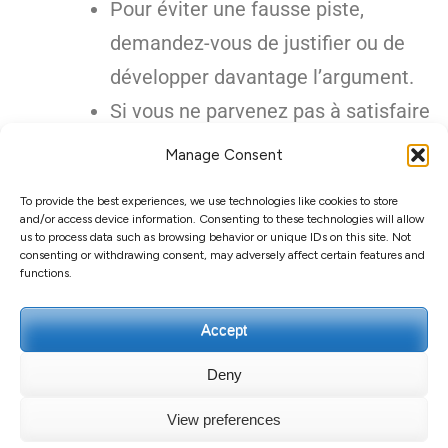
Pour éviter une fausse piste,
demandez-vous de justifier ou de
développer davantage l’argument.
Si vous ne parvenez pas à satisfaire
une hypothèse. Dans ce cas, la
Manage Consent
meilleure chose à faire est de
To provide the best experiences, we use technologies like cookies to store
l’oublier et de poursuivre la
and/or access device information. Consenting to these technologies will allow
us to process data such as browsing behavior or unique IDs on this site. Not
discussion.
consenting or withdrawing consent, may adversely affect certain features and
functions.
Accept
Deny
Droit d'auteur et copie ;+020000000029
Guillaume
View preferences
GUERARD
.
Education Zone | Développé par
Thèmes Rara
.