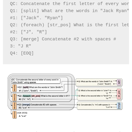
QC: Concatenate the first letter of every word
Q1: [split] What are the words in "Jack Ryan"?
#1: ["Jack". "Ryan"] 

Q2: (foreach) [str_pos] What is the first lett
#2: ["J", "R"] 

Q3: [merge] Concatenate #2 with spaces #

3: "J R" 
