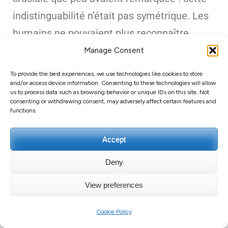
indistinguabilité n’était pas symétrique. Les
humains ne pouvaient plus reconnaître
d’autres humains. Mais les algorithmes, eux,
Manage Consent
pouvaient parfaitement identifier le contenu
To provide the best experiences, we use technologies like cookies to store
humain. Ils avaient développé cette capacité
and/or access device information. Consenting to these technologies will allow
us to process data such as browsing behavior or unique IDs on this site. Not
pour filtrer les données d’entraînement. Ce
consenting or withdrawing consent, may adversely affect certain features and
functions.
qui signifiait qu’ils pouvaient cibler
spécifiquement le contenu humain pour le
Accept
diluer, le noyer, le rendre invisible sous des
Deny
tonnes de slop.
View preferences
« Vous comprenez ce que ça veut dire ? »
Cookie Policy
écrivit Reyes lors de leur premier échange. «