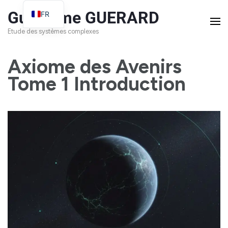
Guillaume GUERARD
FR
EN
Etude des systèmes complexes
Axiome des Avenirs
Tome 1 Introduction